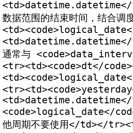
<td>datetime.dateti
数据范围的结束时间，结合调度周期
<td><code>logical_date<
<td>datetime.dateti
通常与 <code>data_interv
<tr><td><code>dt</code>
<td><code>logical_dat
<tr><td><code>yesterday
<td>datetime.datetime</
<code>logical_date
他周期不要使用</td></tr><t