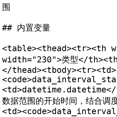
围

## 内置变量

<table><thead><tr><th 
width="230">类型</th><t
</thead><tbody><tr><td>
<code>data_interval_sta
<td>datetime.dateti
数据范围的开始时间，结合调度周期
<td><code>data_interval