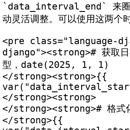
`data_interval_en
动灵活调整。可以使用这两个时
<pre class="language-dj
django"><strong># 获
型，date(2025, 1, 1)

</strong><strong>{{ 
var("data_interval_star
</strong><strong>

</strong><strong># 
</strong>{{ 