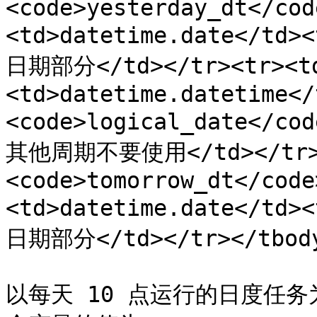
<code>yesterday_dt</cod
<td>datetime.date</td>
日期部分</td></tr><tr><td
<td>datetime.datetime</
<code>logical_date
其他周期不要使用</td></tr><
<code>tomorrow_dt</code
<td>datetime.date</td>
日期部分</td></tr></tbody
以每天 10 点运行的日度任务为