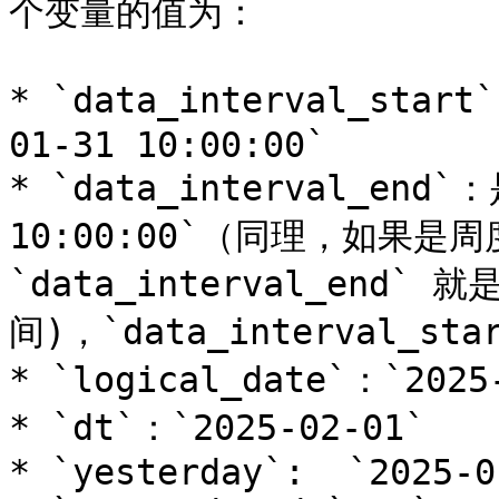
个变量的值为：

* `data_interval_star
01-31 10:00:00`

* `data_interval_end`
10:00:00`（同理，如果是
`data_interval_en
间)，`data_interval_s
* `logical_date`：`2025-
* `dt`：`2025-02-01`

* `yesterday`:  `2025-0