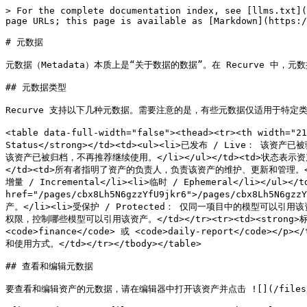
> For the complete documentation index, see [llms.txt](
page URLs; this page is available as [Markdown](https:/
# 元数据

元数据（Metadata）本质上是“关于数据的数据”。在 Recurve
## 元数据类型

Recurve 支持以下几种元数据。需要注意的是，有些元数据仅适用于特定类
<table data-full-width="false"><thead><tr><th width=
Status</strong></td><td><ul><li>已发布 / Live： 该
该资产已被归档，不再推荐继续使用。</li></ul></td><td>状态表示资产的
</td><td>所有者指明了资产的负责人，负责该资产的维护、更新和管理。</td></tr><
增量 / Incremental</li><li>临时 / Ephemeral</li></ul
href="/pages/cbx8Lh5N6gzzYfU9jkr6">/pages/cbx8Lh5N6
产。</li><li>受保护 / Protected： 仅同一项目中的模型可以引用
权限，控制哪些模型可以引用该资产。</td></tr><tr><td><strong>
<code>finance</code> 或 <code>daily-report</code>
和使用方式。</td></tr></tbody></table>

## 查看和编辑元数据

要查看和编辑资产的元数据，请在编辑器中打开该资产并点击 ![](/files/Bw