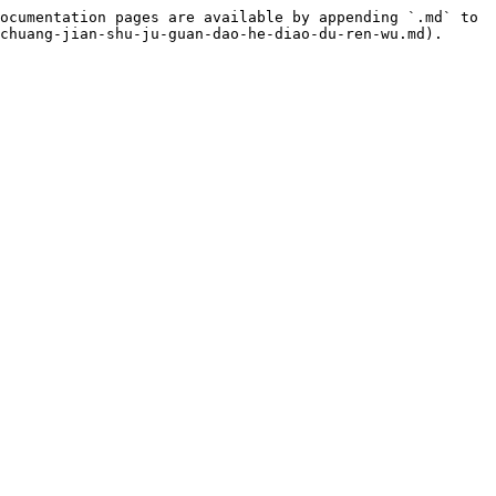
ocumentation pages are available by appending `.md` to 
chuang-jian-shu-ju-guan-dao-he-diao-du-ren-wu.md).
