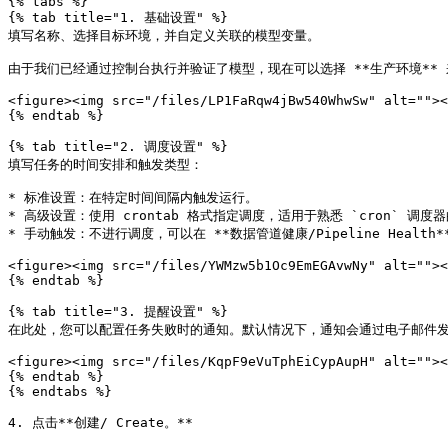
{% tabs %}

{% tab title="1. 基础设置" %}

填写名称、选择目标环境，并自定义关联的模型变量。

由于我们已经通过控制台执行并验证了模型，现在可以选择 **生产环境** 
<figure><img src="/files/LP1FaRqw4jBw540WhwSw" alt=""><
{% endtab %}

{% tab title="2. 调度设置" %}

填写任务的时间安排和触发类型：

* 标准设置：在特定时间间隔内触发运行。

* 高级设置：使用 crontab 格式指定调度，适用于熟悉 `cron` 调度器的用户。
* 手动触发：不进行调度，可以在 **数据管道健康/Pipeline Health** 仪表
<figure><img src="/files/YWMzw5b1Oc9EmEGAvwNy" alt=""><
{% endtab %}

{% tab title="3. 提醒设置" %}

在此处，您可以配置任务失败时的通知。默认情况下，通知会通过电子邮件发
<figure><img src="/files/KqpF9eVuTphEiCypAupH" alt=""><
{% endtab %}

{% endtabs %}

4. 点击**创建/ Create。**
