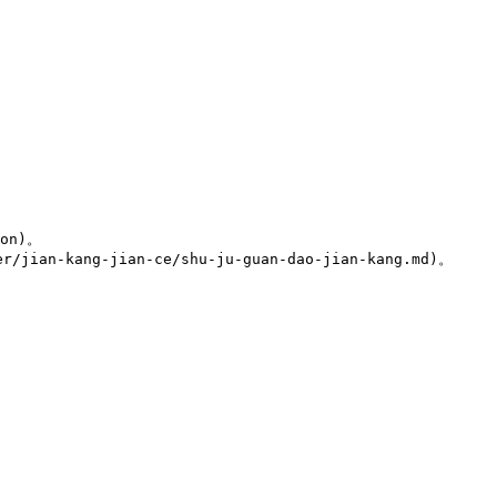
n)。

kang-jian-ce/shu-ju-guan-dao-jian-kang.md)。
