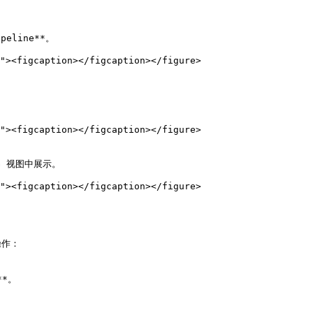
eline**。

作：

*。
