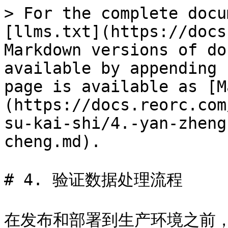
> For the complete docu
[llms.txt](https://docs
Markdown versions of do
available by appending 
page is available as [M
(https://docs.reorc.com
su-kai-shi/4.-yan-zheng
cheng.md).

# 4. 验证数据处理流程

在发布和部署到生产环境之前，你