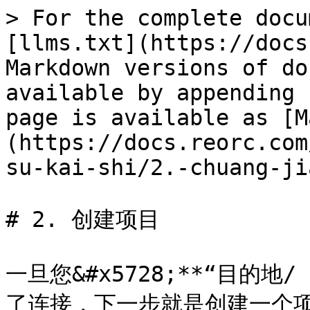
> For the complete docu
[llms.txt](https://docs
Markdown versions of do
available by appending 
page is available as [M
(https://docs.reorc.com
su-kai-shi/2.-chuang-ji
# 2. 创建项目

一旦您&#x5728;**“目的地/ D
了连接，下一步就是创建一个项目